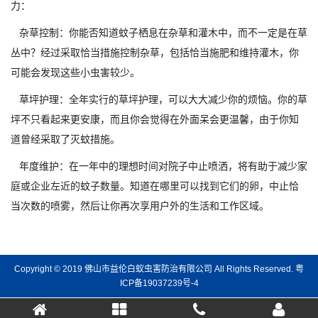
力：
杂草控制：你能否知道蚊子栖息在杂草和灌木中，而不一定是在草
丛中？经过采取恰当措施控制杂草，包括恰当施肥和维持灌木，你
可能会发现这些小虫害较少。
草坪护理：全年实行的草坪护理，可以大大减少你的烦恼。你的草
坪不只看起来更安康，而且你会觉得在外面呆会更温馨，由于你知
道曾经采取了灭蚊措施。
年度维护：在一年中的理想时间对院子中止喷洒，将有助于减少家
庭或企业左近的蚊子数量。知道在哪里可以找到它们的卵，中止恰
当次数的喷雾，然后让你再次享用户外的生活和工作区域。
Copyright © 2019 佛山市益伦白蚁虫害防治有限公司 All Rights Reserved.
粤
ICP备19037239号-4