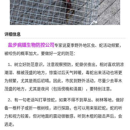
详细信息
盐步病媒生物防控公司
专家说夏季野外地区虫、蛇活动频繁，
被咬伤的概率加大，要做好一定的防范：
1、树立好防范意识，注意观察预防，蛇昼伏夜出，相对喜欢阴凉
潮湿、植被茂盛的地方，惊蛰过后天气转暖，毒蛇出来活动也将更
为频繁，尤其是雨后初晴。因此，市民到野外活动，尽量少去草木
茂盛的地方，尤其是夜间（包括傍晚和清晨），要特别注意。
2、有一句老话叫打草惊蛇，如果不得不到草丛、树林等地，做好
备一根杆子或折一根树枝，进行探路，也可以用来驱赶蛇。蛇的听
力和视力较差，但对地面的震动很敏感，听到木棍的敲击声后，会
逃走。