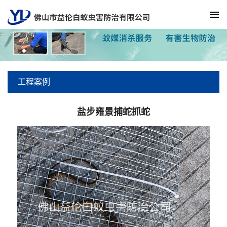
工程案例
盐步雍景捕蛇抓蛇