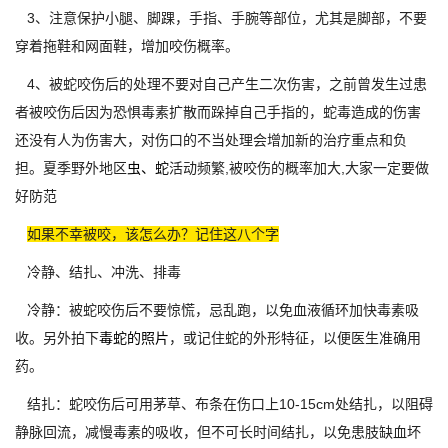
3、注意保护小腿、脚踝，手指、手腕等部位，尤其是脚部，不要
穿着拖鞋和网面鞋，增加咬伤概率。
4、被蛇咬伤后的处理不要对自己产生二次伤害，之前曾发生过患
者被咬伤后因为恐惧毒素扩散而跺掉自己手指的，蛇毒造成的伤害
还没有人为伤害大，对伤口的不当处理会增加新的治疗重点和负
担。夏季野外地区
虫、蛇
活动频繁,被咬伤的概率加大,大家一定要做
好防范
如果不幸被咬，该怎么办？记住这八个字
冷静、结扎、冲洗、排毒
冷静：被蛇咬伤后不要惊慌，忌乱跑，以免血液循环加快毒素吸
收。另外拍下
毒蛇的照片
，或记住蛇的外形特征，以便医生准确用
药。
结扎：蛇咬伤后可用茅草、布条在伤口上10-15cm处结扎，以阻碍
静脉回流，减慢毒素的吸收，但不可长时间结扎，以免患肢缺血坏