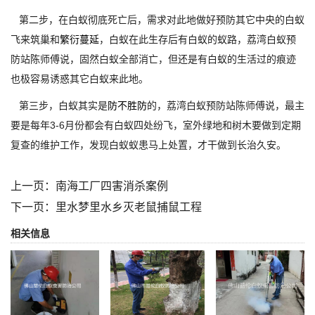
第二步，在白蚁彻底死亡后，需求对此地做好预防其它中央的白蚁
飞来筑巢和
繁衍蔓延
，白蚁在此生存后有白蚁的蚁路，荔湾白蚁预
防站陈师傅说，固然白蚁全部消亡，但还是有白蚁的生活过的痕迹
也极容易诱惑其它白蚁来此地。
第三步，白蚁其实是
防不胜防
的，荔湾白蚁预防站陈师傅说，最主
要是每年3-6月份都会有白蚁四处纷飞，室外绿地和树木要做到定期
复查的维护工作，发现白蚁蚁患马上处置，才干做到长治久安。
上一页：
南海工厂四害消杀案例
下一页：
里水梦里水乡灭老鼠捕鼠工程
相关信息