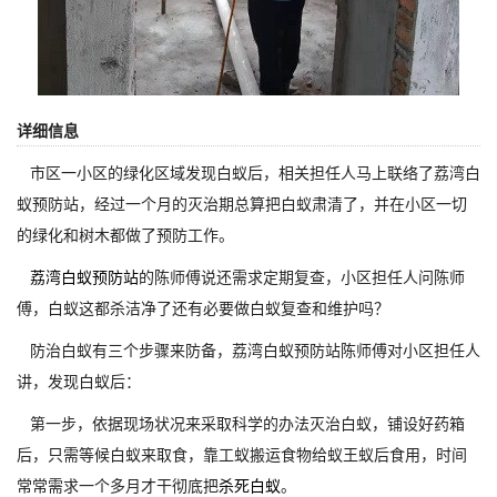
详细信息
市区一小区的绿化区域发现白蚁后，相关担任人马上联络了荔湾白
蚁预防站，经过一个月的灭治期总算把白蚁肃清了，并在小区一切
的绿化和树木都做了预防工作。
荔湾白蚁预防站
的陈师傅说还需求定期复查，小区担任人问陈师
傅，白蚁这都杀洁净了还有必要做白蚁复查和维护吗？
防治白蚁有三个步骤来防备，荔湾白蚁预防站陈师傅对小区担任人
讲，发现白蚁后：
第一步，依据现场状况来采取科学的办法灭治白蚁，铺设好药箱
后，只需等候白蚁来取食，靠工蚁搬运食物给蚁王蚁后食用，时间
常常需求一个多月才干彻底把
杀死白蚁
。